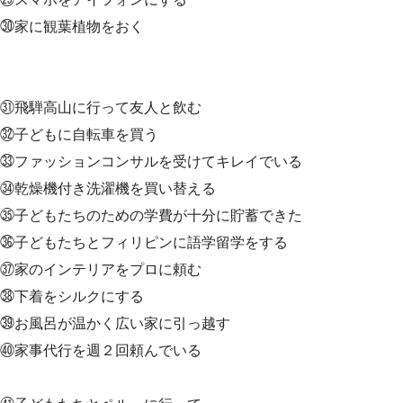
㉚家に観葉植物をおく
㉛飛騨高山に行って友人と飲む
㉜子どもに自転車を買う
㉝ファッションコンサルを受けてキレイでいる
㉞乾燥機付き洗濯機を買い替える
㉟子どもたちのための学費が十分に貯蓄できた
㊱子どもたちとフィリピンに語学留学をする
㊲家のインテリアをプロに頼む
㊳下着をシルクにする
㊴お風呂が温かく広い家に引っ越す
㊵家事代行を週２回頼んでいる