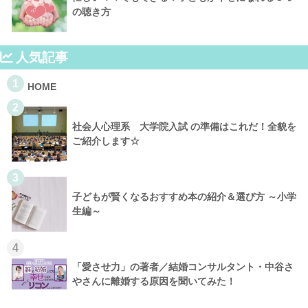
の聴き方
人気記事
1
HOME
2
社会人心理系 大学院入試 の準備はこれだ！全貌を
ご紹介します☆
3
子どもが賢くなるおすすめ本の紹介＆選び方 ～小学
生編～
4
「愛させ力」の著者／結婚コンサルタント・中谷さ
やさんに離婚する原因を聞いてみた！