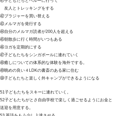
㊶子どもたちとペルーに行って
友人とトレッキングをする
㊷ブラジャーを買い替える
㊸メルマガを発行する
㊹自分のメルマガ読者が200人を超える
㊺朝散歩に行く時間がいつもある
㊻ヨガを定期的にする
㊼子どもたちをシンガポールに連れていく
㊽癒しについての体系的な体験を海外でする。
㊾眺めの良い４LDKの書斎のある家に住む
㊿子どもたちと楽しく外キャンプができるようになる
51子どもたちをスキーに連れていく。
52子どもたちがとさ自由学校で楽しく過ごせるようにお金と
送迎を用意する。
53 英語をもう少し上達させる