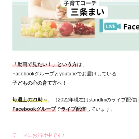
「動画で見たい！」という方
は、
Facebookグループとyoutubeでお届けしている
子どもの心の育て方
へ！
毎週土の21時～
、（2022年現在はstandfmのライブ
Facebookグループ
で
ライブ配信
しています。
テーマにお届け中です♪