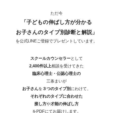
ただ今
「子どもの伸ばし方が分かる
お子さんのタイプ別診断と解説」
を公式LINEご登録でプレゼントしています。
スクールカウンセラー
として
2,400件以上
相談を受けてきた
臨床心理士・公認心理士の
三条まいが
お子さん
を
３つのタイプ別
にわけて、
それぞれのタイプに合わせた
接し方
や
才能の伸ばし方
をPDFにてお届けします。